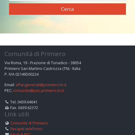
Cerca
Comunità di Primiero
Via Roma, 19 - Frazione di Tonadico - 38054
Primiero San Martino Castrozza (TN) - Italia
P. IVA 02146500224
Email:
affarigenerali@primiero.tn.it
PEC:
comunita@pec.primiero.tn.it
Tel. 0439.64641
Fax. 0439.62372
Link utili
Comunità di Primiero
Recapiti telefonici
Email & PEC