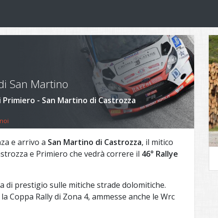
 di San Martino
i Primiero - San Martino di Castrozza
noi
nza e arrivo a
San Martino di Castrozza
, il mitico
strozza e Primiero che vedrà correre il
46° Rallye
a di prestigio sulle mitiche strade dolomitiche.
 la Coppa Rally di Zona 4, ammesse anche le Wrc