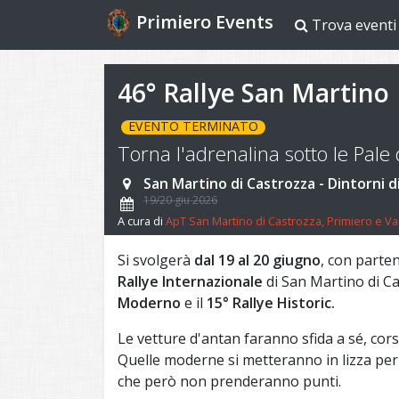
Primiero Events
Trova eventi
46° Rallye San Martino
EVENTO TERMINATO
Torna l'adrenalina sotto le Pale
San Martino di Castrozza - Dintorni d
19/20 giu 2026
A cura di
ApT San Martino di Castrozza, Primiero e Va
Si svolgerà
dal 19 al 20 giugno
, con parte
Rallye Internazionale
di San Martino di Ca
Moderno
e il
15° Rallye Historic.
Le vetture d'antan faranno sfida a sé, cors
Quelle moderne si metteranno in lizza per
che però non prenderanno punti.