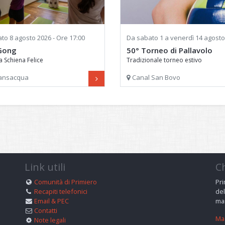
ato
8 agosto 2026 - Ore 17:00
Da
sabato
1 a
venerdì
14 agosto 2026 - Ore 2
Gong
50° Torneo di Pallavolo
a Schiena Felice
Tradizionale torneo estivo
ansacqua
Canal San Bovo
Link utili
C
Comunità di Primiero
Pri
Recapiti telefonici
del
Email & PEC
man
Contatti
Mag
Note legali