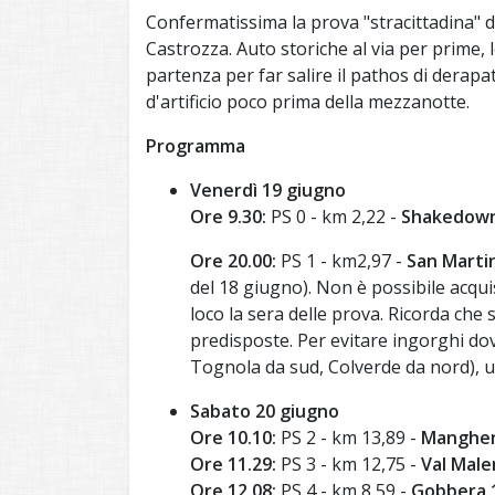
Confermatissima la prova "stracittadina" d
Castrozza. Auto storiche al via per prime,
partenza per far salire il pathos di derapat
d'artificio poco prima della mezzanotte.
Programma
Venerdì 19 giugno
Ore 9.30:
PS 0 - km 2,22 -
Shakedow
Ore 20.00:
PS 1 - km2,97 -
San Marti
del 18 giugno). Non è possibile acquis
loco la sera delle prova. Ricorda che 
predisposte. Per evitare ingorghi dov
Tognola da sud, Colverde da nord), un
Sabato 20 giugno
Ore 10.10:
PS 2 - km 13,89 -
Manghen
Ore 11.29:
PS 3 - km 12,75 -
Val Male
Ore 12.08:
PS 4 - km 8,59 -
Gobbera 