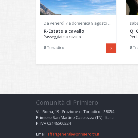
Da
venerdì
7 a
domenica
9 agosto 2026 - Ore 09:00
sab
R-Estate a cavallo
Qi 
Passeggiate a cavallo
Per l
Tonadico
Tr
Comunità di Primiero
Via Roma, 19 - Frazione di Tonadico - 38054
Primiero San Martino Castrozza (TN) - Italia
P. IVA 02146500224
Email:
affarigenerali@primiero.tn.it