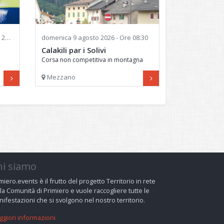
0:00
domenica
9 agosto 2026 - Ore 08:30
Calakili par i Solivi
Corsa non competitiva in montagna
Mezzano
hi siamo
miero.events è il frutto del progetto Territorio in rete
la Comunità di Primiero e vuole raccogliere tutte le
ifestazioni che si svolgono nel nostro territorio.
giori informazioni