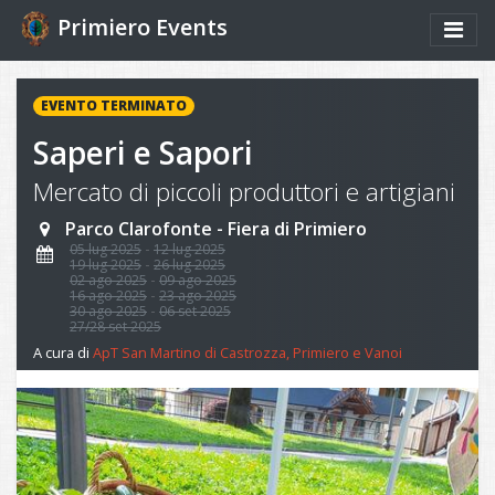
Primiero Events
EVENTO TERMINATO
Saperi e Sapori
Mercato di piccoli produttori e artigiani
Parco Clarofonte - Fiera di Primiero
05 lug 2025
12 lug 2025
19 lug 2025
26 lug 2025
02 ago 2025
09 ago 2025
16 ago 2025
23 ago 2025
30 ago 2025
06 set 2025
27/28 set 2025
A cura di
ApT San Martino di Castrozza, Primiero e Vanoi