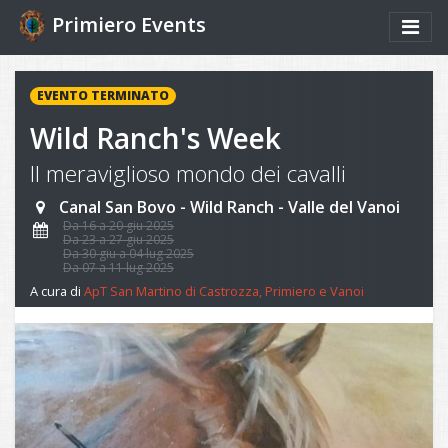
Primiero Events
EVENTO TERMINATO
Wild Ranch's Week
Il meraviglioso mondo dei cavalli
Canal San Bovo - Wild Ranch - Valle del Vanoi
Da 16 a 20 giu 2025
Da 23 a 27 giu 2025
Da 30 giu a 04 lug 2025
Da 07 a 11 lug 2025
A cura di
ApT San Martino di Castrozza, Primiero e Vanoi