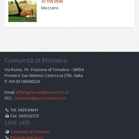
ACTIVE MUM
Mezzano
Comunità di Primiero
Via Roma, 19 - Frazione di Tonadico - 38054
Primiero San Martino Castrozza (TN) - Italia
P. IVA 02146500224
Email:
affarigenerali@primiero.tn.it
PEC:
comunita@pec.primiero.tn.it
Tel. 0439.64641
Fax. 0439.62372
Link utili
Comunità di Primiero
Recapiti telefonici