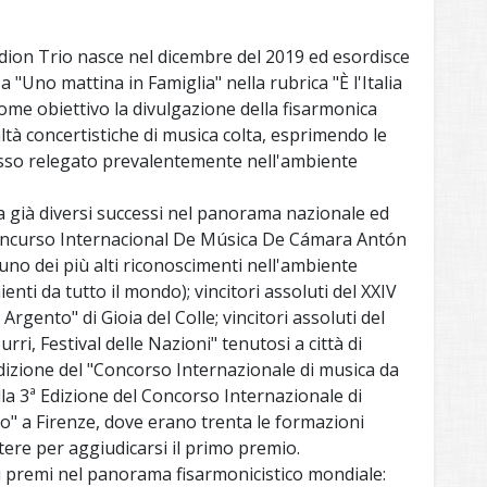
rdion Trio nasce nel dicembre del 2019 ed esordisce
a "Uno mattina in Famiglia" nella rubrica "È l'Italia
 come obiettivo la divulgazione della fisarmonica
altà concertistiche di musica colta, esprimendo le
sso relegato prevalentemente nell'ambiente
 già diversi successi nel panorama nazionale ed
° Concurso Internacional De Música De Cámara Antón
uno dei più alti riconoscimenti nell'ambiente
nti da tutto il mondo); vincitori assoluti del XXIV
rgento" di Gioia del Colle; vincitori assoluti del
ri, Festival delle Nazioni" tenutosi a città di
dizione del "Concorso Internazionale di musica da
lla 3ª Edizione del Concorso Internazionale di
o" a Firenze, dove erano trenta le formazioni
re per aggiudicarsi il primo premio.
si premi nel panorama fisarmonicistico mondiale: