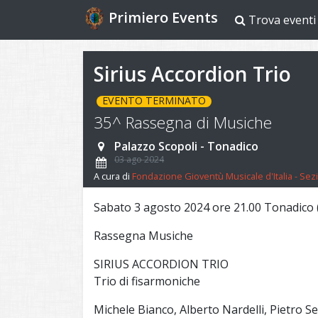
Primiero Events
Trova eventi
Sirius Accordion Trio
EVENTO TERMINATO
35^ Rassegna di Musiche
Palazzo Scopoli - Tonadico
03 ago 2024
A cura di
Fondazione Gioventù Musicale d'Italia - Se
Sabato 3 agosto 2024 ore 21.00 Tonadico (
Rassegna Musiche
SIRIUS ACCORDION TRIO
Trio di fisarmoniche
Michele Bianco, Alberto Nardelli, Pietro 