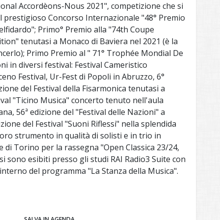
ional Accordèons-Nous 2021", competizione che si
l prestigioso Concorso Internazionale "48° Premio
telfidardo"; Primo° Premio alla "74th Coupe
ion" tenutasi a Monaco di Baviera nel 2021 (è la
incerlo); Primo Premio al " 71° Trophée Mondial De
i in diversi festival: Festival Cameristico
ceno Festival, Ur-Fest di Popoli in Abruzzo, 6°
zione del Festival della Fisarmonica tenutasi a
ival "Ticino Musica" concerto tenuto nell'aula
na, 56ª edizione del "Festival delle Nazioni" a
zione del Festival "Suoni Riflessi" nella splendida
ro strumento in qualità di solisti e in trio in
e di Torino per la rassegna "Open Classica 23/24,
si sono esibiti presso gli studi RAI Radio3 Suite con
l'interno del programma "La Stanza della Musica".
SALVA IN AGENDA