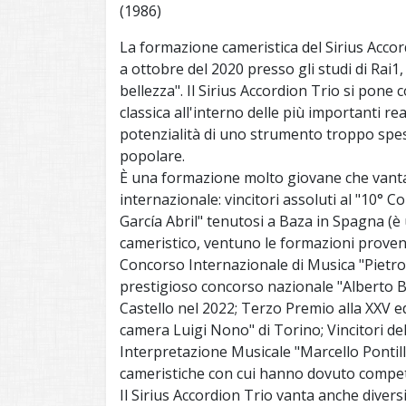
(1986)
La formazione cameristica del Sirius Acco
a ottobre del 2020 presso gli studi di Rai1, 
bellezza". Il Sirius Accordion Trio si pone
classica all'interno delle più importanti re
potenzialità di uno strumento troppo spe
popolare.
È una formazione molto giovane che vanta
internazionale: vincitori assoluti al "10
García Abril" tenutosi a Baza in Spagna (è 
cameristico, ventuno le formazioni provenie
Concorso Internazionale di Musica "Pietro A
prestigioso concorso nazionale "Alberto Bur
Castello nel 2022; Terzo Premio alla XXV e
camera Luigi Nono" di Torino; Vincitori de
Interpretazione Musicale "Marcello Pontill
cameristiche con cui hanno dovuto compete
Il Sirius Accordion Trio vanta anche diver