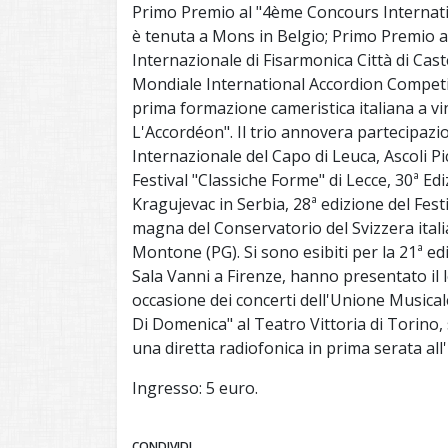
Primo Premio al "4ème Concours Internat
è tenuta a Mons in Belgio; Primo Premio a
Internazionale di Fisarmonica Città di Cas
Mondiale International Accordion Competit
prima formazione cameristica italiana a v
L'Accordéon". Il trio annovera partecipazion
Internazionale del Capo di Leuca, Ascoli Pi
Festival "Classiche Forme" di Lecce, 30ª Edi
Kragujevac in Serbia, 28ª edizione del Fest
magna del Conservatorio del Svizzera italia
Montone (PG). Si sono esibiti per la 21ª edi
Sala Vanni a Firenze, hanno presentato il lo
occasione dei concerti dell'Unione Musical
Di Domenica" al Teatro Vittoria di Torino, 
una diretta radiofonica in prima serata al
Ingresso: 5 euro.
CONDIVIDI