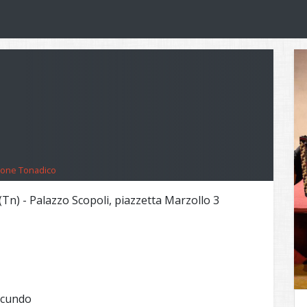
zione Tonadico
Tn) - Palazzo Scopoli, piazzetta Marzollo 3
Secundo