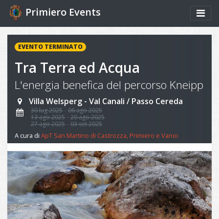
Primiero Events
EVENTO TERMINATO
Tra Terra ed Acqua
L'energia benefica del percorso Kneipp
Villa Welsperg - Val Canali / Passo Cereda
30 lug 2025
06 ago 2025
13 ago 2025
20 ago 2025
27 ago 2025
03 set 2025
A cura di
ApT San Martino di Castrozza, Primiero e Vanoi