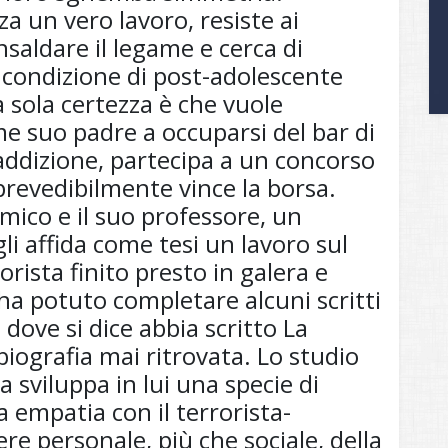
a un vero lavoro, resiste ai
insaldare il legame e cerca di
 condizione di post-adolescente
 sola certezza è che vuole
me suo padre a occuparsi del bar di
raddizione, partecipa a un concorso
prevedibilmente vince la borsa.
ico e il suo professore, un
i affida come tesi un lavoro sul
orista finito presto in galera e
ha potuto completare alcuni scritti
e dove si dice abbia scritto La
iografia mai ritrovata. Lo studio
la sviluppa in lui una specie di
 empatia con il terrorista-
tere personale, più che sociale, della