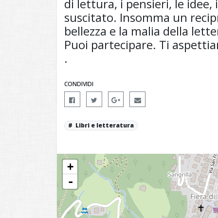
di lettura, i pensieri, le idee
suscitato. Insomma un recip
bellezza e la malia della lett
Puoi partecipare. Ti aspetti
.
CONDIVIDI
Libri e letteratura
+
-