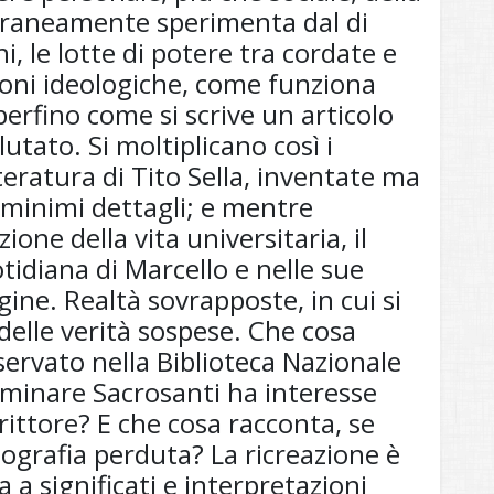
raneamente sperimenta dal di
hi, le lotte di potere tra cordate e
ioni ideologiche, come funziona
perfino come si scrive un articolo
utato. Si moltiplicano così i
etteratura di Tito Sella, inventate ma
 minimi dettagli; e mentre
ione della vita universitaria, il
tidiana di Marcello e nelle sue
gine. Realtà sovrapposte, in cui si
delle verità sospese. Che cosa
nservato nella Biblioteca Nazionale
luminare Sacrosanti ha interesse
rittore? E che cosa racconta, se
iografia perduta? La ricreazione è
a a significati e interpretazioni