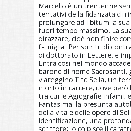
Marcello è un trentenne senz
tentativi della fidanzata di r
prolungare ad libitum la sua
fuori tempo massimo. La sua
dirazzare, cioè non finire co
famiglia. Per spirito di cont
di dottorato in Lettere, e im
Entra così nel mondo accadem
barone di nome Sacrosanti, gl
viareggino Tito Sella, un terr
morto in carcere, dove però 
tra cui le Agiografie infami, 
Fantasima, la presunta autob
della vita e delle opere di Sel
identificazione, una profonda
scrittore: lo colpisce il carat