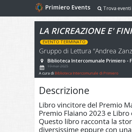
Primiero Events
Trova eventi
LA RICREAZIONE E' FIN
EVENTO TERMINATO
Gruppo di Lettura “Andrea Zanz
Biblioteca Intercomunale Primiero - F
19 mar 2025
A cura di
Biblioteca Intercomunale di Primiero
Descrizione
Libro vincitore del Premio M
Premio Flaiano 2023 e Libro 
Questo libro racconta la sto
diversissime eppure con un