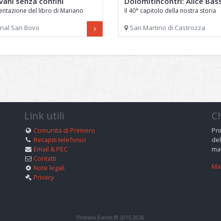
vani senza confini
DolomitIncontri: Alice Bas
entazione del libro di Mariano
Il 40° capitolo della nostra storia
nal San Bovo
San Martino di Castrozza
Link utili
C
Comunità di Primiero
Pri
Recapiti telefonici
del
Email & PEC
man
Contatti
Mag
Note legali
Privacy
Primiero Events © 2015-2026