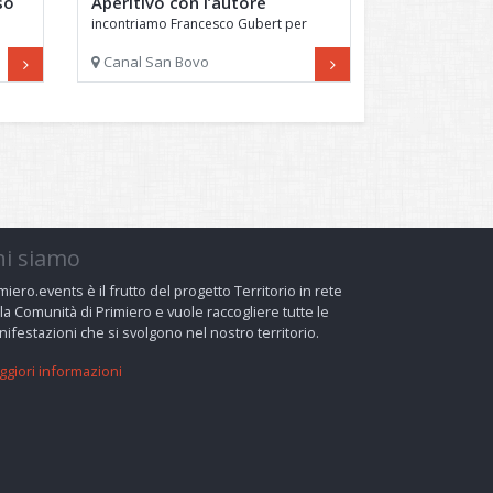
so
Aperitivo con l’autore
incontriamo Francesco Gubert per
parlare del suo ultimo libro
Canal San Bovo
hi siamo
miero.events è il frutto del progetto Territorio in rete
la Comunità di Primiero e vuole raccogliere tutte le
ifestazioni che si svolgono nel nostro territorio.
giori informazioni