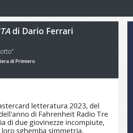
ITA
di Dario Ferrari
otto”
iera di Primiero
astercard letteratura 2023, del
dell'anno di Fahrenheit Radio Tre
ria di due giovinezze incompiute,
a loro sghemba simmetria.