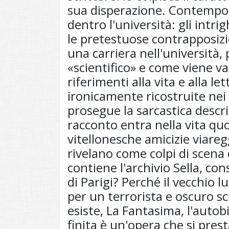
sua disperazione. Contempo
dentro l'università: gli intrig
le pretestuose contrapposiz
una carriera nell'università, 
«scientifico» e come viene val
riferimenti alla vita e alla l
ironicamente ricostruite nei
prosegue la sarcastica descriz
racconto entra nella vita quo
vitellonesche amicizie viareg
rivelano come colpi di scena 
contiene l'archivio Sella, co
di Parigi? Perché il vecchio 
per un terrorista e oscuro sc
esiste, La Fantasima, l'autob
finita è un'opera che si prest