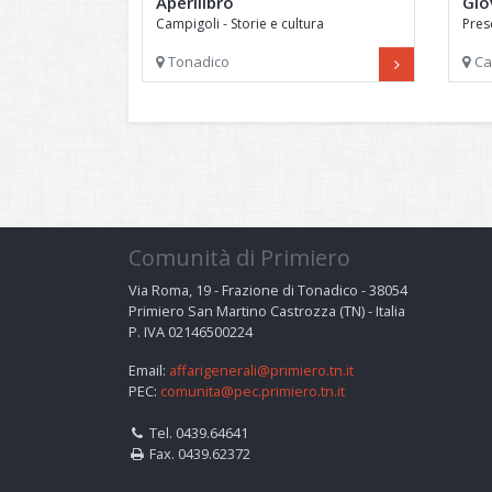
Aperilibro
Gio
Campigoli - Storie e cultura
Pres
dell'alpeggio in Primiero
Berti
Tonadico
Ca
Comunità di Primiero
Via Roma, 19 - Frazione di Tonadico - 38054
Primiero San Martino Castrozza (TN) - Italia
P. IVA 02146500224
Email:
affarigenerali@primiero.tn.it
PEC:
comunita@pec.primiero.tn.it
Tel. 0439.64641
Fax. 0439.62372