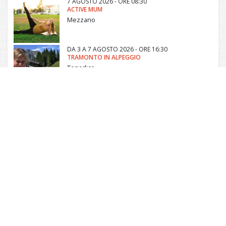
7 AGOSTO 2026 - ORE 08:30
ACTIVE MUM
Mezzano
DA
3 A
7 AGOSTO 2026 - ORE 16:30
TRAMONTO IN ALPEGGIO
Tonadico
7 AGOSTO 2026 - ORE 19:00
THE NIGHT PRIMIERO: FRATELLI DA ROS FT. ANDREA FONTANA
Transacqua
Comunità di Primiero
Via Roma, 19 - Frazione di Tonadico - 38054
Primiero San Martino Castrozza (TN) - Italia
P. IVA 02146500224