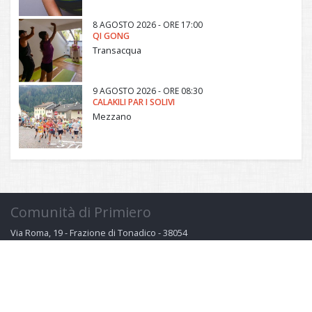
8 AGOSTO 2026 - ORE 17:00
QI GONG
Transacqua
9 AGOSTO 2026 - ORE 08:30
CALAKILI PAR I SOLIVI
Mezzano
Comunità di Primiero
Via Roma, 19 - Frazione di Tonadico - 38054
Primiero San Martino Castrozza (TN) - Italia
P. IVA 02146500224
Email:
affarigenerali@primiero.tn.it
PEC:
comunita@pec.primiero.tn.it