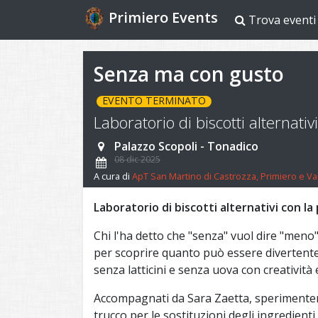
Primiero Events
Trova eventi
Senza ma con gusto
EVENTO TERMINATO
Laboratorio di biscotti alternati
Palazzo Scopoli - Tonadico
08 dic 2025
A cura di
ApT San Martino di Castrozza, Primiero e Va
Laboratorio di biscotti alternativi con l
Chi l'ha detto che "senza" vuol dire "meno
per scoprire quanto può essere divertente
senza latticini e senza uova con creatività 
Accompagnati da Sara Zaetta, sperimenter
trucco per le sostituzioni degli ingredienti