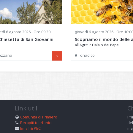
edì
6 agosto 2026 - Ore 09:30
giovedì
6 agosto 2026 - Ore 10:0
Chiesetta di San Giovanni
Scopriamo il mondo delle a
all'Agritur Dalaip dei Pape
ezzano
Tonadico
Link utili
C
Comunità di Primiero
Pri
Recapiti telefonici
del
Email & PEC
man