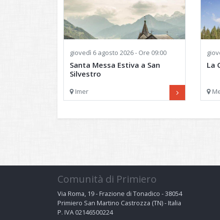
giovedì
6 agosto 2026 - Ore 09:00
giov
Santa Messa Estiva a San
La 
Silvestro
Momento di fede
Imer
M
Comunità di Primiero
Via Roma, 19 - Frazione di Tonadico - 38054
Primiero San Martino Castrozza (TN) - Italia
P. IVA 02146500224