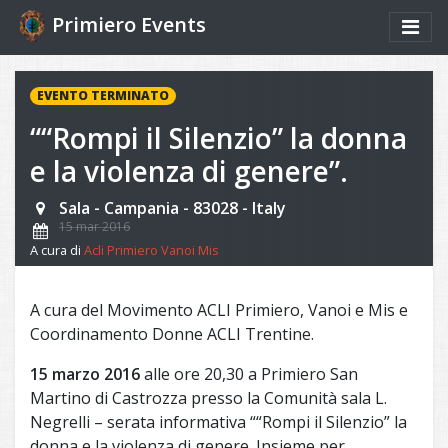
Primiero Events
EVENTO TERMINATO
““Rompi il Silenzio” la donna
e la violenza di genere”.
Sala - Campania - 83028 - Italy
15 mar 2016
A cura di
Acli Primiero Vanoi Mis
A cura del Movimento ACLI Primiero, Vanoi e Mis e
Coordinamento Donne ACLI Trentine.
15 marzo 2016
alle ore 20,30 a Primiero San
Martino di Castrozza presso la Comunità sala L.
Negrelli – serata informativa ““Rompi il Silenzio” la
donna e la violenza di genere. Insieme per