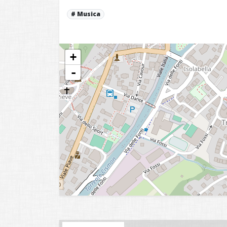
Musica
+
-