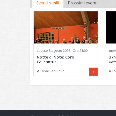
Eventi simili
Prossimi eventi
sabato
8 agosto 2026 - Ore 21:00
merc
Notte di Note: Coro
37^
Calicantus
Aoz
Serata musicale
Canal San Bovo
To