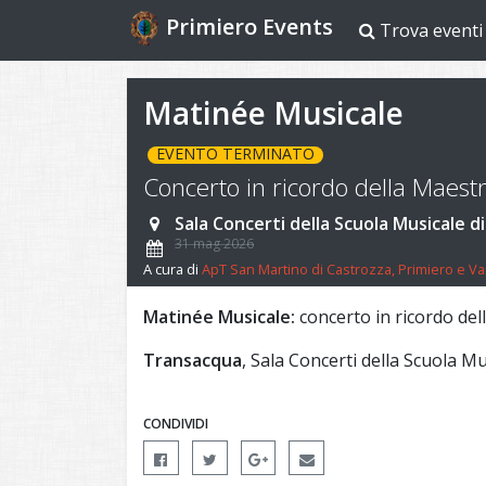
Primiero Events
Trova eventi
Matinée Musicale
EVENTO TERMINATO
Concerto in ricordo della Maes
Sala Concerti della Scuola Musicale d
31 mag 2026
A cura di
ApT San Martino di Castrozza, Primiero e Va
Matinée Musicale:
concerto in ricordo de
Transacqua
, Sala Concerti della Scuola Mu
CONDIVIDI