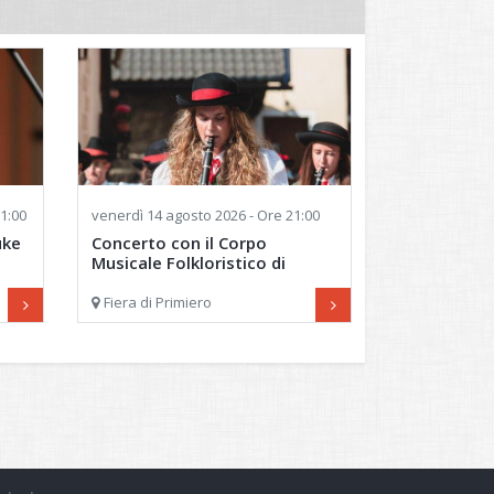
1:00
venerdì
14 agosto 2026 - Ore 21:00
uke
Concerto con il Corpo
Musicale Folkloristico di
Primiero
Fiera di Primiero
Nel centro di Fiera di Primiero