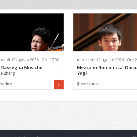
oledì
12 agosto 2026 - Ore 17:30
mercoledì
12 agosto 2026 - Ore 2
 Rassegna Musiche
Mezzano Romantica: Dais
Yagi
he Zhang
XVI Edizione
nadico
Mezzano