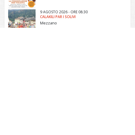
9 AGOSTO 2026 - ORE 08:30
CALAKILI PAR I SOLIVI
Mezzano
DA
7 A
9 AGOSTO 2026 - ORE 09:00
R-ESTATE A CAVALLO
Tonadico
Comunità di Primiero
Via Roma, 19 - Frazione di Tonadico - 38054
Primiero San Martino Castrozza (TN) - Italia
P. IVA 02146500224
Email:
affarigenerali@primiero.tn.it
PEC:
comunita@pec.primiero.tn.it