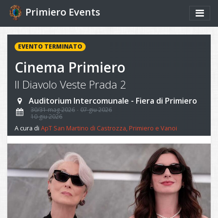
Primiero Events
EVENTO TERMINATO
Cinema Primiero
Il Diavolo Veste Prada 2
Auditorium Intercomunale - Fiera di Primiero
30/31 mag 2026
07 giu 2026
10 giu 2026
A cura di
ApT San Martino di Castrozza, Primiero e Vanoi