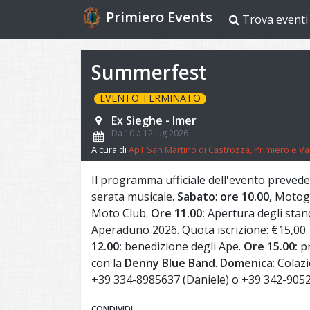
Primiero Events
Trova eventi
Summerfest
EVENTO TERMINATO
Ex Sieghe - Imer
Da 10 a 12 lug 2026
A cura di
ApT San Martino di Castrozza, Primiero e Va
Il programma ufficiale dell'evento prevede
serata musicale.
Sabato
:
ore 10.00,
Motogir
Moto Club.
Ore 11.00:
Apertura degli stan
Aperaduno 2026. Quota iscrizione: €15,00.
12.00:
benedizione degli Ape.
Ore 15.00:
pr
con la
Denny Blue Band
.
Domenica
: Colaz
+39 334-8985637 (Daniele) o +39 342-905
CONDIVIDI