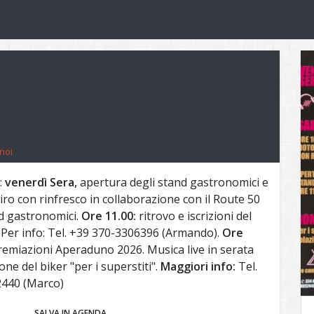
noi
:
venerdì Sera,
apertura degli stand gastronomici e
o con rinfresco in collaborazione con il Route 50
d gastronomici.
Ore 11.00:
ritrovo e iscrizioni del
 Per info: Tel. +39 370-3306396 (Armando).
Ore
emiazioni Aperaduno 2026. Musica live in serata
ione del biker "per i superstiti".
Maggiori info:
Tel.
2440 (Marco)
SALVA IN AGENDA