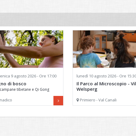
enica
9 agosto 2026 - Ore 17:00
lunedì
10 agosto 2026 - Ore 15:3
no di bosco
Il Parco al Microscopio - Vil
Welsperg
campane tibetane e Qi Gong
Laboratorio per giovani osservato
nadico
Primiero - Val Canali
curiosi