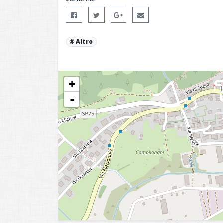
Altro
+
-