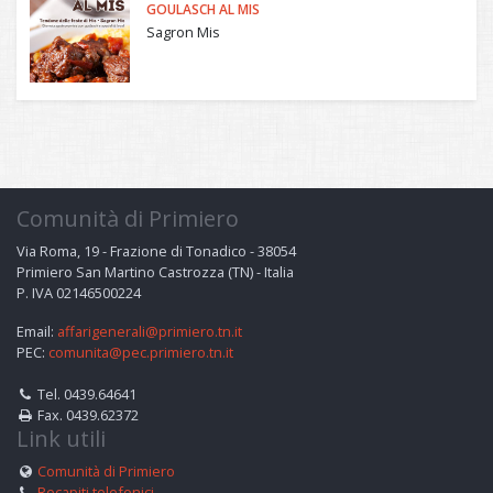
GOULASCH AL MIS
Sagron Mis
Comunità di Primiero
Via Roma, 19 - Frazione di Tonadico - 38054
Primiero San Martino Castrozza (TN) - Italia
P. IVA 02146500224
Email:
affarigenerali@primiero.tn.it
PEC:
comunita@pec.primiero.tn.it
Tel. 0439.64641
Fax. 0439.62372
Link utili
Comunità di Primiero
Recapiti telefonici