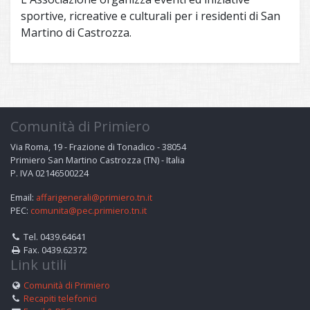
sportive, ricreative e culturali per i residenti di San
Martino di Castrozza.
Comunità di Primiero
Via Roma, 19 - Frazione di Tonadico - 38054
Primiero San Martino Castrozza (TN) - Italia
P. IVA 02146500224
Email:
affarigenerali@primiero.tn.it
PEC:
comunita@pec.primiero.tn.it
Tel. 0439.64641
Fax. 0439.62372
Link utili
Comunità di Primiero
Recapiti telefonici