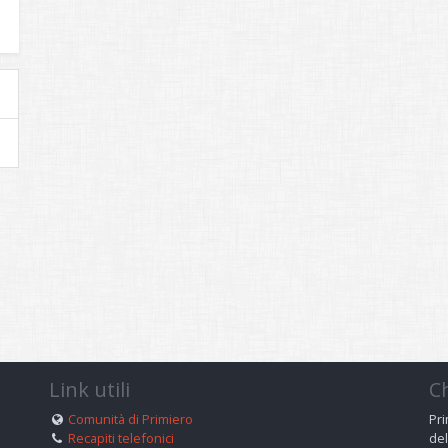
Link utili
C
Comunità di Primiero
Pri
Recapiti telefonici
del