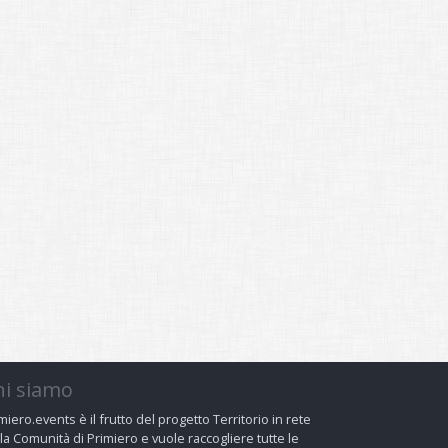
hi siamo
miero.events è il frutto del progetto Territorio in rete
la Comunità di Primiero e vuole raccogliere tutte le