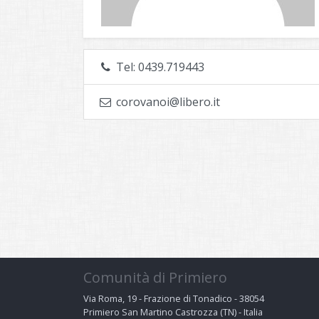
Tel: 0439.719443
corovanoi@libero.it
Comunità di Primiero
Via Roma, 19 - Frazione di Tonadico - 38054
Primiero San Martino Castrozza (TN) - Italia