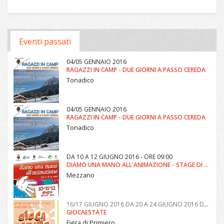
Eventi passati
04/05 GENNAIO 2016
RAGAZZI IN CAMP - DUE GIORNI A PASSO CEREDA
Tonadico
04/05 GENNAIO 2016
RAGAZZI IN CAMP - DUE GIORNI A PASSO CEREDA
Tonadico
DA
10 A
12 GIUGNO 2016 - ORE 09:00
DIAMO UNA MANO ALL'ANIMAZIONE - STAGE DI FORMAZIONE PER ANIMATORI
Mezzano
16/17 GIUGNO 2016
DA
20 A
24 GIUGNO 2016
DA
27 
GIOCAESTATE
Fiera di Primiero