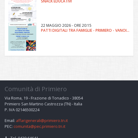
SNACK EDUCATIVI
22 MAGGIO 2026 - ORE 20:15
PATTI DIGITALI TRA FAMIGLIE - PRIMIERO - VANOI - MIS
Comunità di Primiero
Via Roma, 19 - Frazione di Tonadico - 38054
Primiero San Martino Castrozza (TN) - Italia
P. IVA 02146500224
Email:
affarigenerali@primiero.tn.it
PEC:
comunita@pec.primiero.tn.it
Tel. 0439.64641