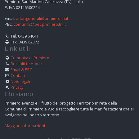
Primiero San Martino Castrozza (TN) - Italia
P. IVA 02146500224
Email:
affarigenerali@primiero.tn.it
PEC:
comunita@pec.primiero.tn.it
Tel. 0439.64641
Fax. 0439.62372
Link utili
Comunità di Primiero
Recapiti telefonici
Email & PEC
Contatti
Note legali
Privacy
Chi siamo
Primiero.events è il frutto del progetto Territorio in rete della
Comunità di Primiero e vuole raccogliere tutte le manifestazioni che si
svolgono nel nostro territorio.
Maggiori informazioni