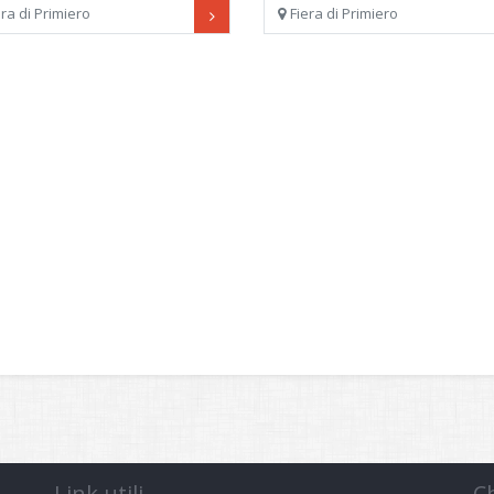
era di Primiero
Fiera di Primiero
Link utili
C