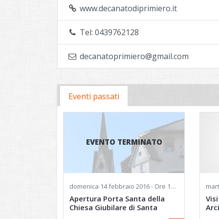
www.decanatodiprimiero.it
Tel: 0439762128
decanatoprimiero@gmail.com
Eventi passati
EVENTO TERMINATO
domenica
14 febbraio 2016 - Ore 14:00
mart
Apertura Porta Santa della
Vis
Chiesa Giubilare di Santa
Arc
Maria Assunta
Ass