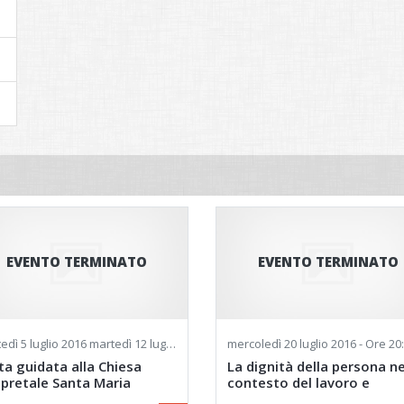
EVENTO TERMINATO
EVENTO TERMINATO
edì
5 luglio 2016
martedì
12 luglio 2016
martedì
mercoledì
19 luglio 2016
20 luglio 2016 - Ore 20
martedì
26 lu
ita guidata alla Chiesa
La dignità della persona ne
ipretale Santa Maria
contesto del lavoro e
unta
dell'accoglienza.