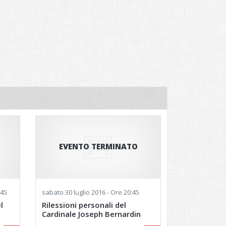
EVENTO TERMINATO
:45
glio 2016
martedì
sabato
2 agosto 2016
30 luglio 2016 - Ore 20:45
martedì
9 agosto 2016
martedì
16 agosto 2
l
Rilessioni personali del
Cardinale Joseph Bernardin