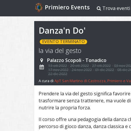
Primiero Events
Trova eventi
Danza'n Do'
EVENTO TERMINATO
la via del gesto
Palazzo Scopoli - Tonadico
13 ott 2022
20 ott 2022
27 ott 2022
03 nov 20
17 nov 2022
24 nov 2022
01 dic 2022
08 dic 
22 dic 2022
A cura di
ApT San Martino di Castrozza, Primiero e Va
Prendere la via del gesto significa favorire
trasformare senza trattenere, ma vuole dir
nutrire la propria forza.
Il corso offre una pedagogia della danza 
percorso di gioco danza, danza classica e