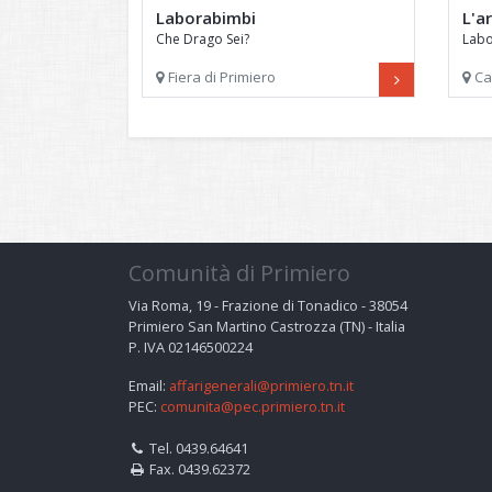
Laborabimbi
L'a
Che Drago Sei?
Labo
Fiera di Primiero
Ca
Comunità di Primiero
Via Roma, 19 - Frazione di Tonadico - 38054
Primiero San Martino Castrozza (TN) - Italia
P. IVA 02146500224
Email:
affarigenerali@primiero.tn.it
PEC:
comunita@pec.primiero.tn.it
Tel. 0439.64641
Fax. 0439.62372