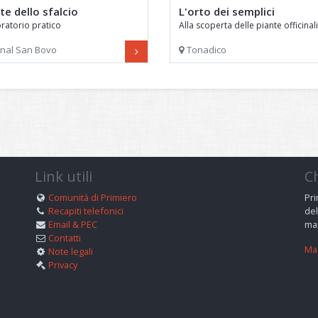
rte dello sfalcio
L'orto dei semplici
ratorio pratico
Alla scoperta delle piante officinali
nal San Bovo
Tonadico
Link utili
C
Comunità di Primiero
Pri
Recapiti telefonici
del
Email & PEC
man
Contatti
Mag
Note legali
Privacy