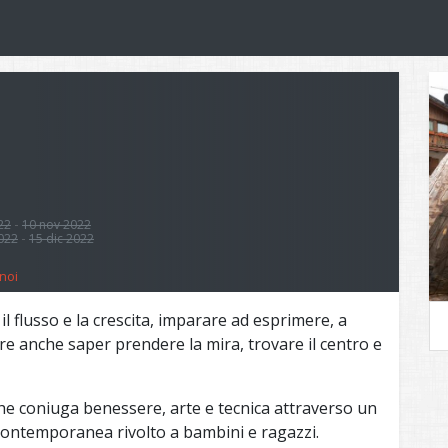
22
10 nov 2022
2022
15 dic 2022
noi
 il flusso e la crescita, imparare ad esprimere, a
e anche saper prendere la mira, trovare il centro e
che coniuga benessere, arte e tecnica attraverso un
 contemporanea rivolto a bambini e ragazzi.