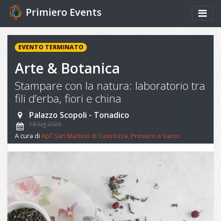
Primiero Events
EVENTO TERMINATO
Arte & Botanica
Stampare con la natura: laboratorio tra
fili d’erba, fiori e china
Palazzo Scopoli - Tonadico
18 lug 2026
A cura di
ApT San Martino di Castrozza, Primiero e Vanoi