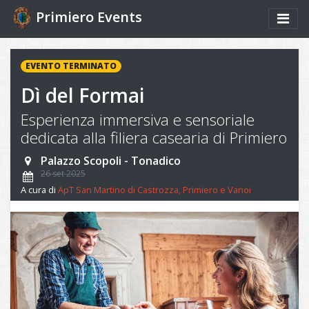
Primiero Events
EVENTO TERMINATO
Dì del Formai
Esperienza immersiva e sensoriale
dedicata alla filiera casearia di Primiero
Palazzo Scopoli - Tonadico
26 set 2025
A cura di
ApT San Martino di Castrozza, Primiero e Vanoi