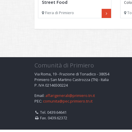
Street Food
Colo
Street Food a Fiera di Primiero
di m
Fiera di Primiero
To
Comunità di Primiero
Via Roma, 19 - Frazione di Tonadico - 38054
Primiero San Martino Castrozza (TN) - Italia
P. IVA 02146500224
Email:
affarigenerali@primiero.tn.it
PEC:
comunita@pec.primiero.tn.it
Tel. 0439.64641
Fax. 0439.62372