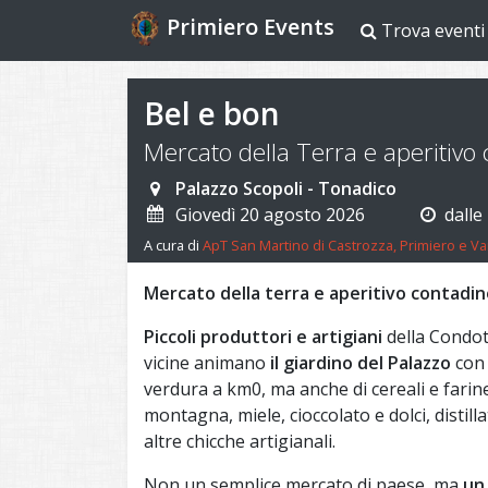
Primiero Events
Trova eventi
Bel e bon
Mercato della Terra e aperitivo
Palazzo Scopoli - Tonadico
Giovedì 20 agosto 2026
dalle
A cura di
ApT San Martino di Castrozza, Primiero e Va
Mercato della terra e aperitivo contadin
Piccoli produttori e artigiani
della Condot
vicine animano
il giardino del Palazzo
con 
verdura a km0, ma anche di cereali e farine
montagna, miele, cioccolato e dolci, distilla
altre chicche artigianali.
Non un semplice mercato di paese, ma
un 