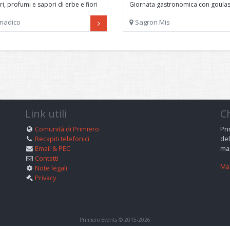
ri, profumi e sapori di erbe e fiori
Giornata gastronomica con goulas
ontagna
altre specialità locali
nadico
Sagron Mis
Link utili
C
Comunità di Primiero
Pri
Recapiti telefonici
del
Email & PEC
man
Contatti
Mag
Note legali
Privacy
Primiero Events © 2015-2026
★